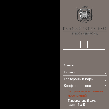
Отель
Номер
Рестораны и бары
Конференц-зона
Зал для торжественных
мероприятий
Танцевальный зал,
салон 4 & 5