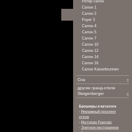
Ротер салон
Салон 1
Салон 2
Foyer 3
Салон 4
Салон 5
Салон 7
Салон 10
Салон 12
Салон 14
Салон 16
Салон Kaiserbrunnen
Спа
другие гранд-отели
Steigenberger
Брошюры и каталоги
-
Рекламный проспект
отеля
-
Ресторан Français
-
Элитное ресторанное